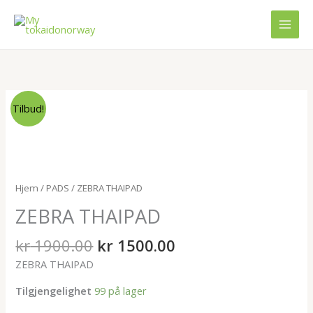
Hopp
rett
til
innholdet
Opprinnelig
Nåværende
ZEBRA
Tilbud!
pris
pris
THAIPAD
var:
er:
antall
kr 1900.00.
kr 1500.00.
Hjem
/
PADS
/ ZEBRA THAIPAD
ZEBRA THAIPAD
kr
1900.00
kr
1500.00
ZEBRA THAIPAD
Tilgjengelighet
99 på lager