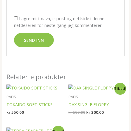
Lagre mitt navn, e-post og nettside i denne
nettleseren for neste gang jeg kommenterer.
Relaterte produkter
Opprinnelig
Nåværende
Tilbud!
pris
pris
var:
er:
PADS
PADS
kr 500.00.
kr 300.00.
TOKAIDO SOFT STICKS
DAX SINGLE FLOPPY
kr
550.00
kr
500.00
kr
300.00
Opprinnelig
Nåværende