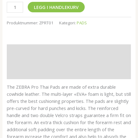
LEGG I HANDLEKURV
Produktnummer:
ZPRT01
Kategori:
PADS
Beskrivelse
Tilleggsinformasjon
Omtaler (0)
The ZEBRA Pro Thai Pads are made of extra durable
cowhide leather. The multi-layer «EVA» foam is light, but still
offers the best cushioning properties. The pads are slightly
pre-curved for hard punches and kicks. The reinforced
handle and two double Velcro straps guarantee a firm fit on
the forearm. An extra thick cushion for the forearm rest and
additional soft padding over the entire length of the
forearm increase the comfort and also help to absorb the