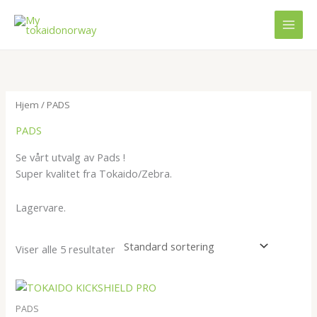
Hopp
rett
til
innholdet
Hjem
/ PADS
PADS
Se vårt utvalg av Pads !
Super kvalitet fra Tokaido/Zebra.
Lagervare.
Viser alle 5 resultater
PADS