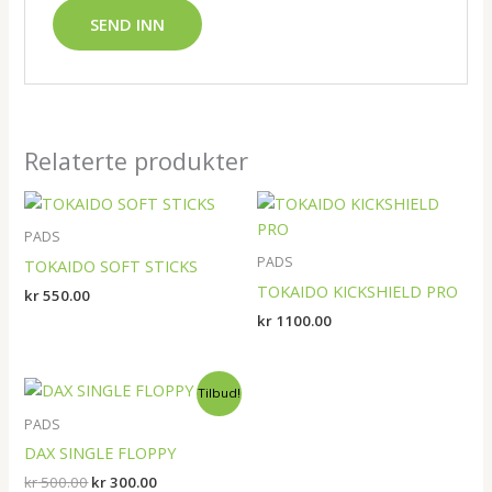
Relaterte produkter
PADS
PADS
TOKAIDO SOFT STICKS
TOKAIDO KICKSHIELD PRO
kr
550.00
kr
1100.00
Opprinnelig
Nåværende
Tilbud!
pris
pris
var:
er:
PADS
kr 500.00.
kr 300.00.
DAX SINGLE FLOPPY
kr
500.00
kr
300.00