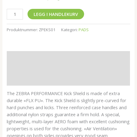
LEGG I HANDLEKURV
Produktnummer:
ZPEKS01
Kategori:
PADS
Beskrivelse
Tilleggsinformasjon
Omtaler (0)
The ZEBRA PERFORMANCE Kick Shield is made of extra
durable «FLX PU». The Kick Shield is slightly pre-curved for
hard punches and kicks. Three reinforced case handles and
additional nylon straps guarantee a firm hold. A special,
lightweight, multi-layer AERO foam with excellent cushioning
properties is used for the cushioning. «Air Ventilation»
openings on both sides provides very good seam