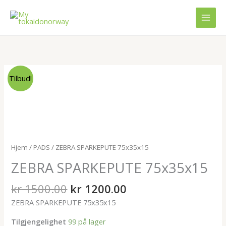
Hopp
rett
til
innholdet
Opprinnelig
Nåværende
ZEBRA
Tilbud!
pris
pris
SPARKEPUTE
var:
er:
75x35x15
kr 1500.00.
kr 1200.00.
antall
Hjem
/
PADS
/ ZEBRA SPARKEPUTE 75x35x15
ZEBRA SPARKEPUTE 75x35x15
kr
1500.00
kr
1200.00
ZEBRA SPARKEPUTE 75x35x15
Tilgjengelighet
99 på lager