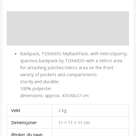
Beskrivelse
Tilleggsinformasjon
Omtaler (0)
Backpack, TOKAIDO MyBackPack, with VelcroSporty,
spacious backpack by TOKAIDO with a Velcro area
for attaching patches.Velcro area on the front
variety of pockets and compartments
sturdy and durable
100% polyester
dimensions: approx. 47x30x27 cm
Vekt
2 kg
Dimensjoner
11 × 11 × 11 cm
Ønsker du navn