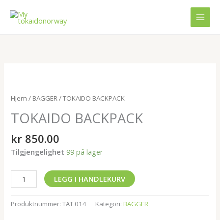
Hopp
rett
til
innholdet
TOKAIDO
BACKPACK
antall
Hjem
/
BAGGER
/ TOKAIDO BACKPACK
TOKAIDO BACKPACK
kr
850.00
Tilgjengelighet
99 på lager
LEGG I HANDLEKURV
Produktnummer:
TAT 014
Kategori:
BAGGER