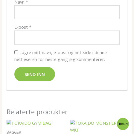
Navn
*
E-post
*
Lagre mitt navn, e-post og nettside i denne
nettleseren for neste gang jeg kommenterer.
Relaterte produkter
Opprinnelig
Nåværende
Tilbud!
pris
pris
var:
er:
BAGGER