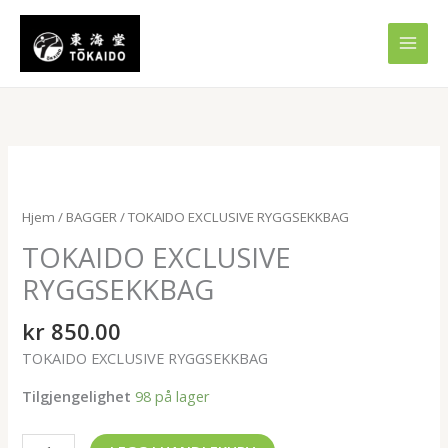
Hopp
rett
til
innholdet
TOKAIDO
EXCLUSIVE
RYGGSEKKBAG
Hjem
/
BAGGER
/ TOKAIDO EXCLUSIVE RYGGSEKKBAG
antall
TOKAIDO EXCLUSIVE
RYGGSEKKBAG
kr
850.00
TOKAIDO EXCLUSIVE RYGGSEKKBAG
Tilgjengelighet
98 på lager