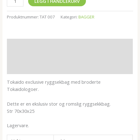
LEGG I HANDLEKURV
Produktnummer:
TAT 007
Kategori:
BAGGER
Beskrivelse
Tilleggsinformasjon
Omtaler (0)
Tokaido exclusive ryggsekbag med broderte
Tokaidologoer.
Dette er en ekslusiv stor og romslig ryggsekkbag.
Str 70x30x25
Lagervare.