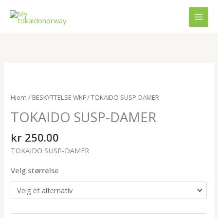
Hopp
rett
til
innholdet
TOKAIDO
SUSP-
DAMER
Hjem
/
BESKYTTELSE WKF
/ TOKAIDO SUSP-DAMER
antall
TOKAIDO SUSP-DAMER
kr
250.00
TOKAIDO SUSP-DAMER
Velg størrelse