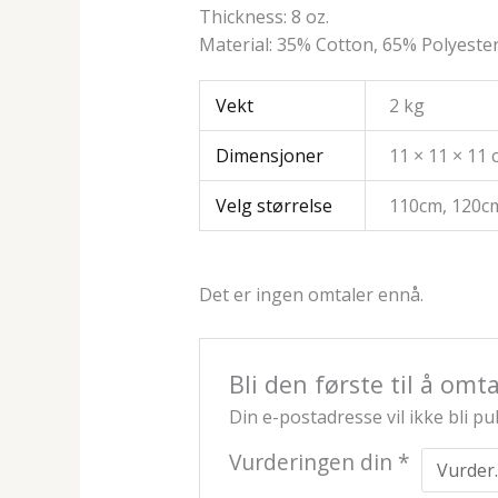
Thickness: 8 oz.
Material: 35% Cotton, 65% Polyeste
Vekt
2 kg
Dimensjoner
11 × 11 × 11
Velg størrelse
110cm, 120cm
Det er ingen omtaler ennå.
Bli den første til å o
Din e-postadresse vil ikke bli pub
Vurderingen din
*