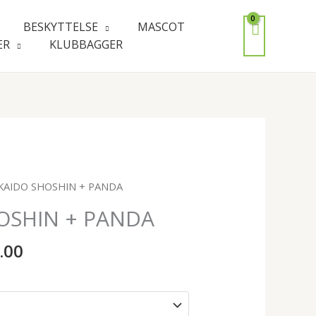
BESKYTTELSE
MASCOT
ER
KLUBBAGGER
nnelig
Nåværende
KAIDO SHOSHIN + PANDA
pris
OSHIN + PANDA
er:
.00.
kr 600.00.
.00