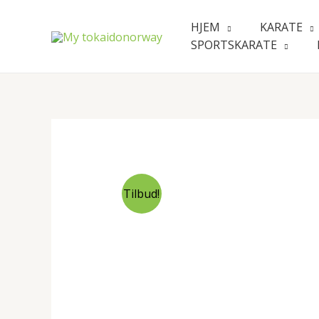
Hopp
rett
HJEM
KARATE
til
SPORTSKARATE
innholdet
Tilbud!