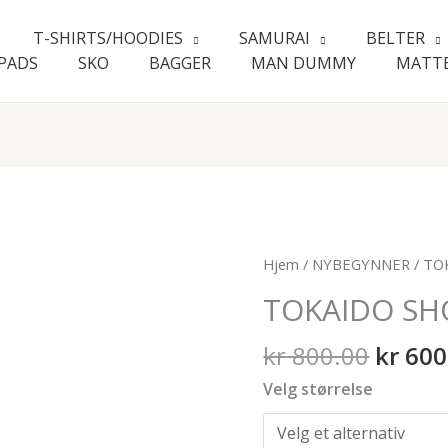
T-SHIRTS/HOODIES
SAMURAI
BELTER
PADS
SKO
BAGGER
MAN DUMMY
MATT
Oppri
TOKAIDO
Hjem
/
NYBEGYNNER
/ TO
pris
SHOSHIN
TOKAIDO SH
var:
+
kr 800
PANDA
kr
800.00
kr
600
antall
Velg størrelse