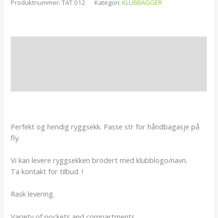
Produktnummer:
TAT 012
Kategori:
KLUBBAGGER
Beskrivelse
Tilleggsinformasjon
Omtaler (0)
Perfekt og hendig ryggsekk. Passe str for håndbagasje på
fly.
Vi kan levere ryggsekken brodert med klubblogo/navn.
Ta kontakt for tilbud. !
Rask levering.
Variety of pockets and compartments