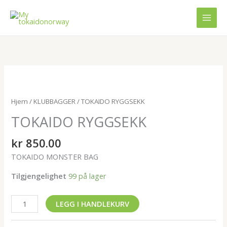
Hopp
rett
til
innholdet
TOKAIDO
RYGGSEKK
antall
Hjem
/
KLUBBAGGER
/ TOKAIDO RYGGSEKK
TOKAIDO RYGGSEKK
kr
850.00
TOKAIDO MONSTER BAG
Tilgjengelighet
99 på lager
LEGG I HANDLEKURV