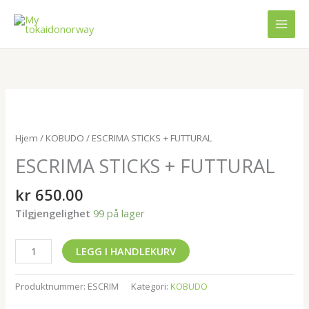
Hopp
rett
til
innholdet
ESCRIMA
STICKS
+
Hjem
/
KOBUDO
/ ESCRIMA STICKS + FUTTURAL
FUTTURAL
ESCRIMA STICKS + FUTTURAL
antall
kr
650.00
Tilgjengelighet
99 på lager
LEGG I HANDLEKURV
Produktnummer:
ESCRIM
Kategori:
KOBUDO