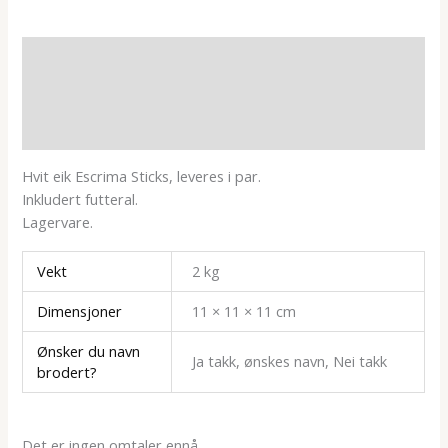
Beskrivelse
Tilleggsinformasjon
Omtaler (0)
Hvit eik Escrima Sticks, leveres i par.
Inkludert futteral.
Lagervare.
Vekt
2 kg
Dimensjoner
11 × 11 × 11 cm
Ønsker du navn
Ja takk, ønskes navn, Nei takk
brodert?
Det er ingen omtaler ennå.