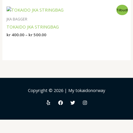
Prisområde:
Tilbud!
kr 400.00
til
JKA BAGGER
kr 500.00
TOKAIDO JKA STRINGBAG
kr
400.00
–
kr
500.00
Copyright © 2026 | My tokaidonorway